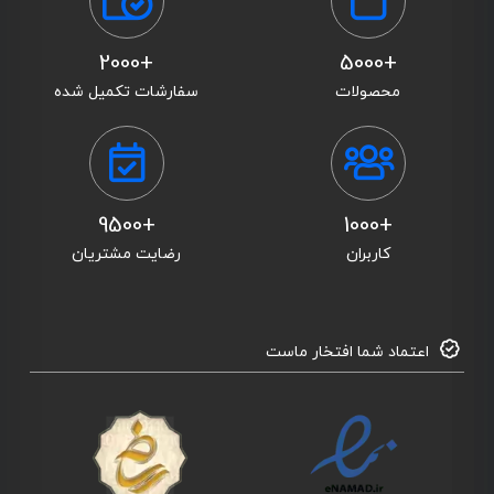
+2000
+5000
محصولات
سفارشات تکمیل شده
+9500
+1000
کاربران
رضایت مشتریان
اعتماد شما افتخار ماست