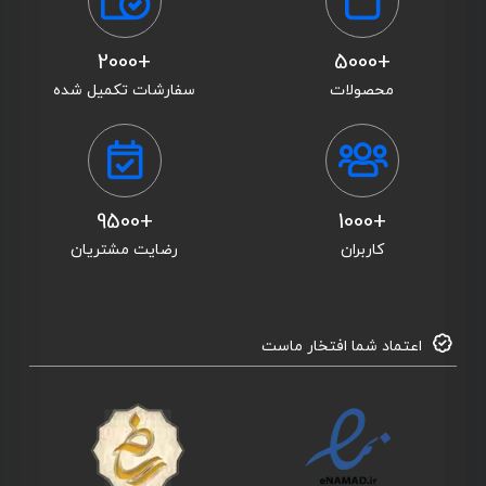
+2000
+5000
محصولات
سفارشات تکمیل شده
+9500
+1000
کاربران
رضایت مشتریان
اعتماد شما افتخار ماست