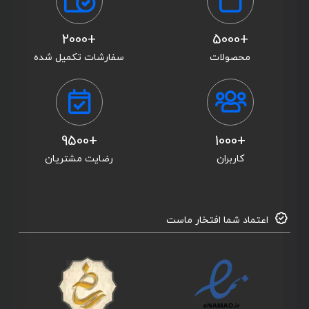
+2000
+5000
محصولات
سفارشات تکمیل شده
+9500
+1000
کاربران
رضایت مشتریان
اعتماد شما افتخار ماست