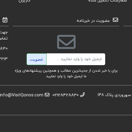
سفارشات تکمیل شده
کاربران
عضویت در خبرنامه
جهت 
تماس
8830
ایمیل
3213
عضویت
برای با خبر شدن از جدیدترین مطالب و همچنین پیشنهادهای ویژه
ما ایمیل خود را وارد نمایید.
استان تهران، عباس آباد،خیابان بهشتی، بعد از تقاطع سهروردی پلاک 148
02128428830
info@VisitQonos.com