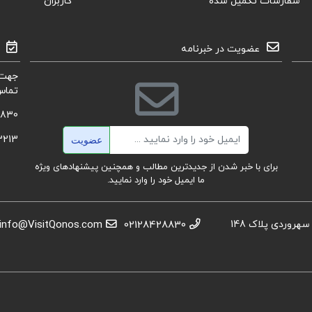
سفارشات تکمیل شده
کاربران
عضویت در خبرنامه
جهت 
تماس
8830
ایمیل
3213
عضویت
برای با خبر شدن از جدیدترین مطالب و همچنین پیشنهادهای ویژه
ما ایمیل خود را وارد نمایید.
استان تهران، عباس آباد،خیابان بهشتی، بعد از تقاطع سهروردی پلاک 148
02128428830
info@VisitQonos.com