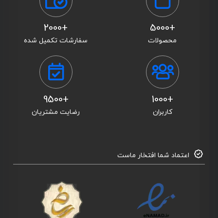
+2000
+5000
محصولات
سفارشات تکمیل شده
+9500
+1000
کاربران
رضایت مشتریان
اعتماد شما افتخار ماست