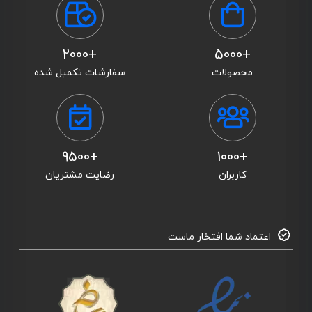
+2000
+5000
محصولات
سفارشات تکمیل شده
+9500
+1000
کاربران
رضایت مشتریان
اعتماد شما افتخار ماست