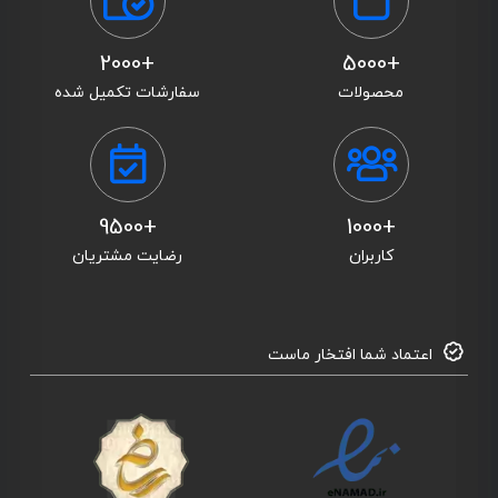
+2000
+5000
محصولات
سفارشات تکمیل شده
+9500
+1000
کاربران
رضایت مشتریان
اعتماد شما افتخار ماست