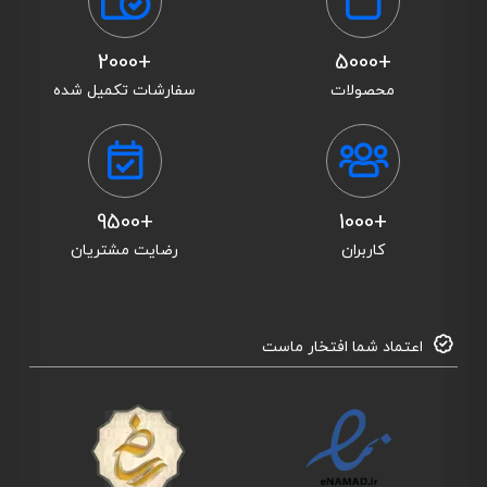
+2000
+5000
محصولات
سفارشات تکمیل شده
+9500
+1000
کاربران
رضایت مشتریان
اعتماد شما افتخار ماست