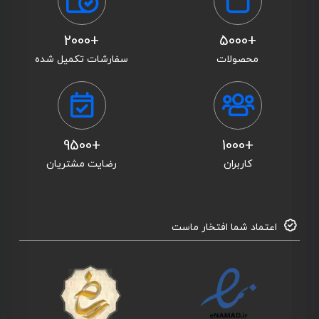
+2000
+5000
محصولات
سفارشات تکمیل شده
+9500
+1000
کاربران
رضایت مشتریان
اعتماد شما افتخار ماست