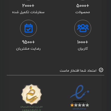
+2000
+5000
محصولات
سفارشات تکمیل شده
+9500
+1000
کاربران
رضایت مشتریان
اعتماد شما افتخار ماست