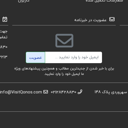
سفارشات تکمیل شده
کاربران
عضویت در خبرنامه
جهت 
تماس
8830
ایمیل
3213
عضویت
برای با خبر شدن از جدیدترین مطالب و همچنین پیشنهادهای ویژه
ما ایمیل خود را وارد نمایید.
استان تهران، عباس آباد،خیابان بهشتی، بعد از تقاطع سهروردی پلاک 148
02128428830
info@VisitQonos.com