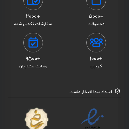
+2000
+5000
محصولات
سفارشات تکمیل شده
+9500
+1000
کاربران
رضایت مشتریان
اعتماد شما افتخار ماست