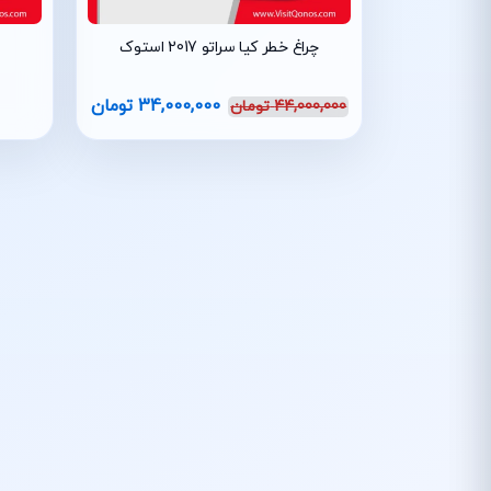
چراغ خطر کیا سراتو 2017 استوک
34,000,000
تومان
44,000,000
تومان