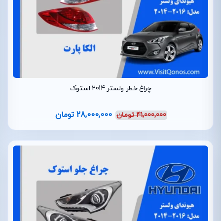
چراغ خطر ولستر 2014 استوک
28,000,000
تومان
41,000,000
تومان