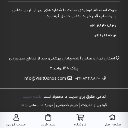
جهت استعلام موجودی سایت با شماره های زیر از طریق تماس
و واتساپ قبل خرید تماس حاصل فرمایید.
021-28428830
09190993213
استان تهران، عباس آباد،خیابان بهشتی، بعد از تقاطع سهروردی
پلاک 148 ,واحد 6
info@VisitQonos.com
02128428830
تمامی حقوق برای سایت ما محفوظ است.
نقشه سایت
قوانین و مقررات
حریم خصوصی
درباره ما
تماس با ما
صفحه اصلی
فروشگاه
سبد خرید
حساب کاربری