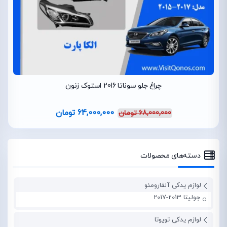
چراغ جلو سوناتا 2016 استوک زنون
64,000,000
تومان
68,000,000
تومان
دسته‌های محصولات
لوازم یدکی آلفارومئو
جولیتا 2013-2017
لوازم یدکی تویوتا