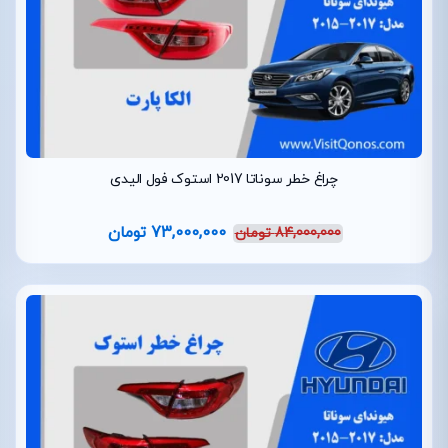
چراغ خطر سوناتا 2017 استوک فول الیدی
73,000,000
تومان
84,000,000
تومان