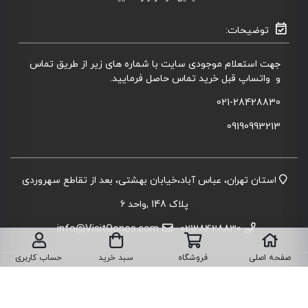
توضیحات:
جهت استعلام موجودی سایت با شماره های زیر از طریق تماس
و واتساپ قبل خرید تماس حاصل فرمایید.
021-28428830
09190993213
استان تهران، عباس آباد،خیابان بهشتی، بعد از تقاطع سهروردی
پلاک 148 ,واحد 6
info@VisitQonos.com
02128428830
صفحه اصلی
فروشگاه
سبد خرید
حساب کاربری
تمامی حقوق برای سایت ما محفوظ است.
نقشه سایت
قوانین و مقررات
حریم خصوصی
درباره ما
تماس با ما