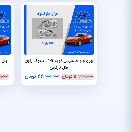
چراغ جلو جنسیس کوپه 2011 استوک زنون
پنل ب
بغل نارنجی
44,000,000
تومان
52,000,000
تومان
0,000