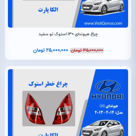
چراغ هیوندای i30 استوک تو سفید
25,000,000
تومان
35,000,000
تومان