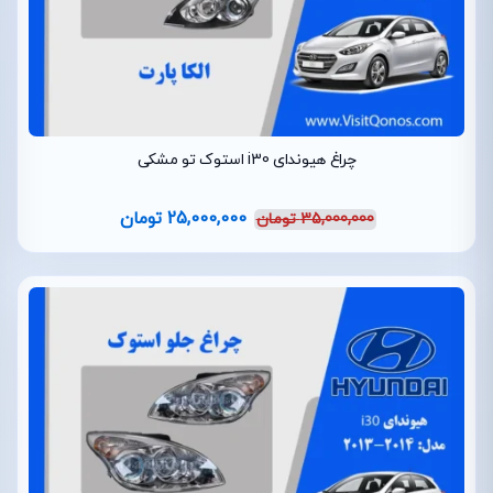
چراغ هیوندای i30 استوک تو مشکی
25,000,000
تومان
35,000,000
تومان