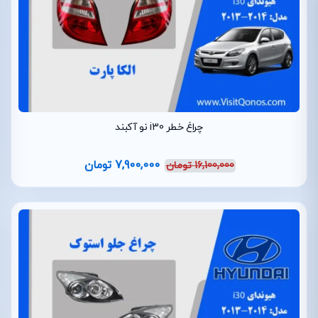
چراغ خطر i30 نو آکبند
7,900,000
تومان
16,100,000
تومان