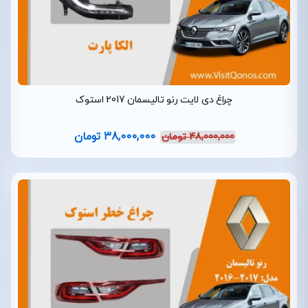
چراغ دی لایت رنو تالیسمان 2017 استوک
38,000,000
تومان
48,000,000
تومان