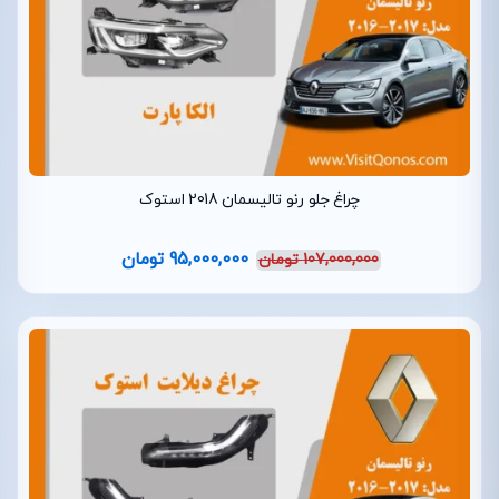
چراغ جلو رنو تالیسمان 2018 استوک
95,000,000
تومان
107,000,000
تومان