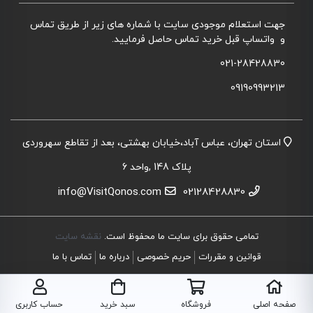
جهت استعلام موجودی سایت با شماره های زیر از طریق تماس
و واتساپ قبل خرید تماس حاصل فرمایید.
021-28428830
09190993213
استان تهران، عباس آباد،خیابان بهشتی، بعد از تقاطع سهروردی
پلاک 148 ,واحد 6
info@VisitQonos.com
02128428830
تمامی حقوق برای سایت ما محفوظ است.
نقشه سایت
قوانین و مقررات
حریم خصوصی
درباره ما
تماس با ما
صفحه اصلی
فروشگاه
سبد خرید
حساب کاربری