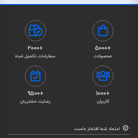
+2000
+5000
محصولات
سفارشات تکمیل شده
+9500
+1000
کاربران
رضایت مشتریان
اعتماد شما افتخار ماست