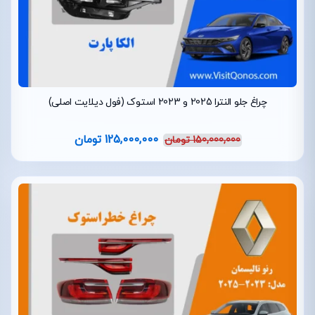
چراغ جلو النترا 2025 و 2023 استوک (فول دیلایت اصلی)
125,000,000
تومان
150,000,000
تومان