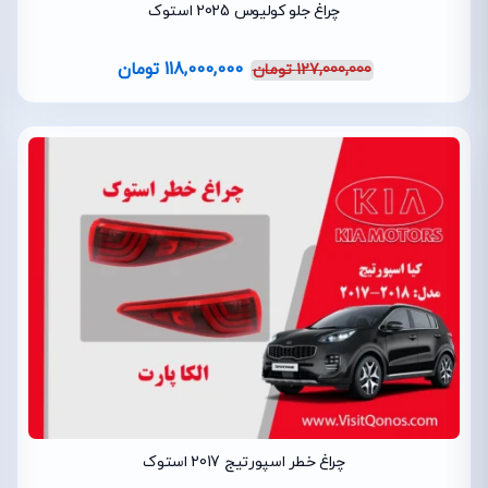
چراغ جلو کولیوس 2025 استوک
118,000,000
تومان
127,000,000
تومان
چراغ خطر اسپورتیج 2017 استوک