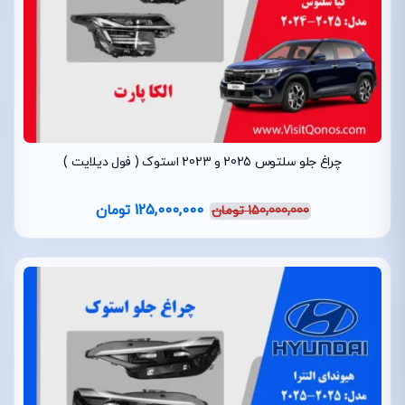
چراغ جلو سلتوس 2025 و 2023 استوک ( فول دیلایت )
125,000,000
تومان
150,000,000
تومان