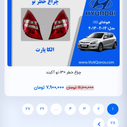
چراغ خطر i30 نو آکبند
7,900,000
تومان
16,100,000
تومان
27
26
…
4
3
2
1
28