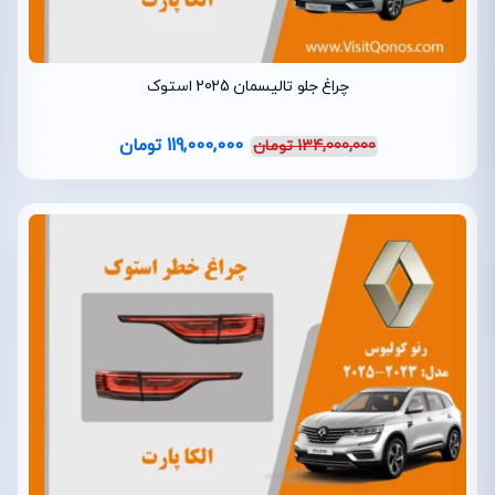
چراغ جلو تالیسمان 2025 استوک
119,000,000
تومان
134,000,000
تومان