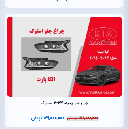
چراغ جلو اپتیما 2023 استوک
129,000,000
تومان
149,000,000
تومان