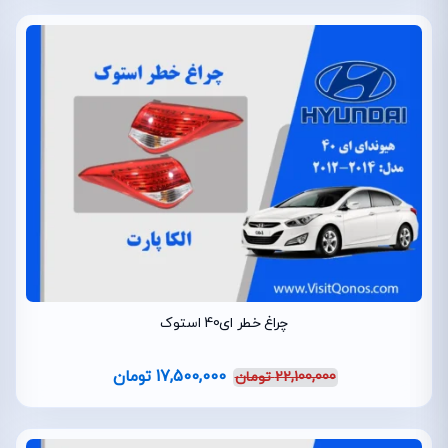
چراغ خطر ای40 استوک
17,500,000
تومان
22,100,000
تومان